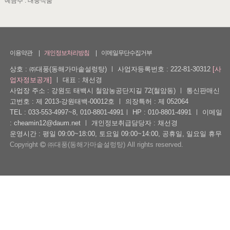
예금주 : 대풍식품
이용약관
개인정보처리방침
이메일무단수집거부
상호 : ㈜대풍(동해가마솥설렁탕)
ㅣ
사업자등록번호 : 222-81-30312
[사
업자정보공개]
ㅣ
대표 : 채선경
사업장 주소 : 강원도 태백시 철암농공단지길 72(철암동)
ㅣ
통신판매신
고번호 : 제 2013-강원태백-00012호
ㅣ
의장특허 : 제 052064
TEL : 033-553-4997~8, 010-8801-4991
ㅣ
HP : 010-8801-4991
ㅣ
이메일
: cheamin12@daum.net
ㅣ
개인정보취급담당자 : 채선경
운영시간 : 평일 09:00~18:00, 토요일 09:00~14:00, 공휴일, 일요일 휴무
Copyright
㈜대풍(동해가마솥설렁탕) All rights reserved.