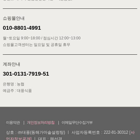
쇼핑몰안내
010-8801-4991
월~토요일 9:00~18:00 / 점심시간 12:00~13:00
쇼핑몰고객센터는 일요일 및 공휴일 휴무
계좌안내
301-0131-7919-51
은행명 : 농협
예금주 : 대풍식품
이용약관
개인정보처리방침
이메일무단수집거부
상호 : ㈜대풍(동해가마솥설렁탕)
ㅣ
사업자등록번호 : 222-81-30312
[사
업자정보공개]
ㅣ
대표 : 채선경