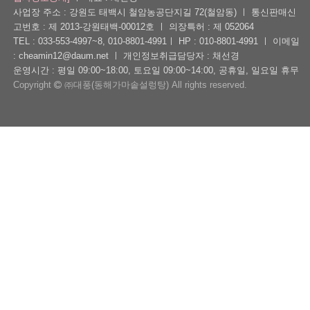
사업장 주소 : 강원도 태백시 철암농공단지길 72(철암동)
ㅣ
통신판매신
고번호 : 제 2013-강원태백-00012호
ㅣ
의장특허 : 제 052064
TEL : 033-553-4997~8, 010-8801-4991
ㅣ
HP : 010-8801-4991
ㅣ
이메일
: cheamin12@daum.net
ㅣ
개인정보취급담당자 : 채선경
운영시간 : 평일 09:00~18:00, 토요일 09:00~14:00, 공휴일, 일요일 휴무
Copyright
㈜대풍(동해가마솥설렁탕) All rights reserved.