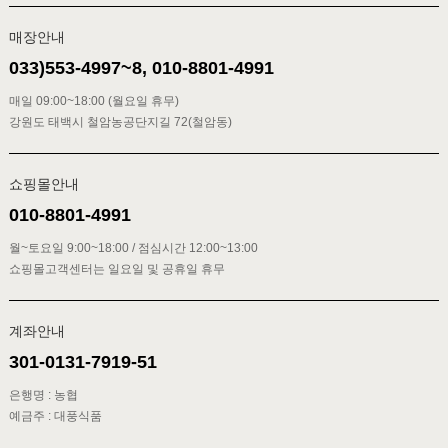
매장안내
033)553-4997~8, 010-8801-4991
매일 09:00~18:00 (월요일 휴무)
강원도 태백시 철암농공단지길 72(철암동)
쇼핑몰안내
010-8801-4991
월~토요일 9:00~18:00 / 점심시간 12:00~13:00
쇼핑몰고객센터는 일요일 및 공휴일 휴무
계좌안내
301-0131-7919-51
은행명 : 농협
예금주 : 대풍식품