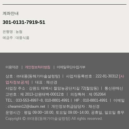
계좌안내
301-0131-7919-51
은행명 : 농협
예금주 : 대풍식품
이용약관
개인정보처리방침
이메일무단수집거부
상호 : ㈜대풍(동해가마솥설렁탕)
ㅣ
사업자등록번호 : 222-81-30312
[사
업자정보공개]
ㅣ
대표 : 채선경
사업장 주소 : 강원도 태백시 철암농공단지길 72(철암동)
ㅣ
통신판매신
고번호 : 제 2013-강원태백-00012호
ㅣ
의장특허 : 제 052064
TEL : 033-553-4997~8, 010-8801-4991
ㅣ
HP : 010-8801-4991
ㅣ
이메일
: cheamin12@daum.net
ㅣ
개인정보취급담당자 : 채선경
운영시간 : 평일 09:00~18:00, 토요일 09:00~14:00, 공휴일, 일요일 휴무
Copyright
㈜대풍(동해가마솥설렁탕) All rights reserved.