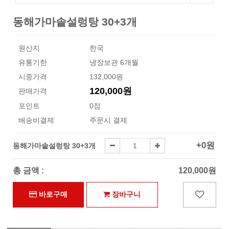
동해가마솥설렁탕 30+3개
원산지
한국
유통기한
냉장보관 6개월
시중가격
132,000원
120,000원
판매가격
포인트
0점
배송비결제
주문시 결제
선택된 옵션
+0원
동해가마솥설렁탕 30+3개
총 금액 :
120,000원
바로구매
장바구니